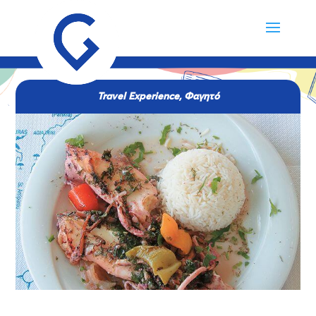
Travel Experience
,
Φαγητό