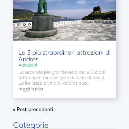
Le 5 più straordinari attrazioni di
Andros
Attrazioni
La seconda più grande isola delle Cicladi
attira ogni anno un gran numero di turisti.
La bellezza divina di Andros può...
leggi tutto
« Post precedenti
Categorie