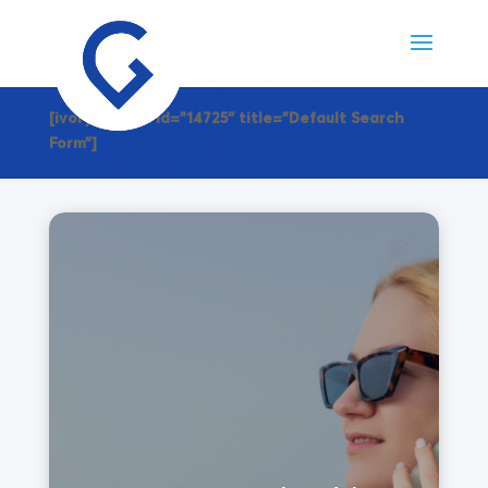
[ivory-search id=”14725″ title=”Default Search
Form”]