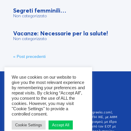
Segreti femminili…
Non categorizzato
Vacanze: Necessarie per la salute!
Non categorizzato
« Post precedenti
We use cookies on our website to
give you the most relevant experience
by remembering your preferences and
repeat visits. By clicking “Accept All”,
you consent to the use of ALL the
cookies. However, you may visit
"Cookie Settings" to provide a
To ηλεκτρονικό κατάστημα που βρίσκεστε (thegreeks.com),
controlled consent.
ανήκει στην εταιρεία ΠΑΡΑΠΕΝΤΕ ΜΟΝΟΠΡΟΣΩΠΗ ΙΚΕ, με ΑΦΜ
999567649. Η εταιρεία είναι Γραφείο Γενικού Τουρισμού, με έδρα
Cookie Settings
Accept All
την Θεσσαλονίκη και νόμιμη άδεια λειτουργίας από τον ΕΟΤ με