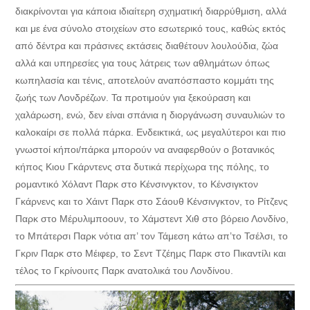
διακρίνονται για κάποια ιδιαίτερη σχηματική διαρρύθμιση, αλλά
και με ένα σύνολο στοιχείων στο εσωτερικό τους, καθώς εκτός
από δέντρα και πράσινες εκτάσεις διαθέτουν λουλούδια, ζώα
αλλά και υπηρεσίες για τους λάτρεις των αθλημάτων όπως
κωπηλασία και τένις, αποτελούν αναπόσπαστο κομμάτι της
ζωής των Λονδρέζων. Τα προτιμούν για ξεκούραση και
χαλάρωση, ενώ, δεν είναι σπάνια η διοργάνωση συναυλιών το
καλοκαίρι σε πολλά πάρκα. Ενδεικτικά, ως μεγαλύτεροι και πιο
γνωστοί κήποι/πάρκα μπορούν να αναφερθούν ο βοτανικός
κήπος Κιου Γκάρντενς στα δυτικά περίχωρα της πόλης, το
ρομαντικό Χόλαντ Παρκ στο Κένσινγκτον, το Κένσιγκτον
Γκάρνενς και το Χάιντ Παρκ στο Σάουθ Κένσινγκτον, το Ρίτζενς
Παρκ στο Μέρυλιμποουν, το Χάμστεντ Χιθ στο βόρειο Λονδίνο,
το Μπάτερσι Παρκ νότια απ’ τον Τάμεση κάτω απ’το Τσέλσι, το
Γκριν Παρκ στο Μέιφερ, το Σεντ Τζέημς Παρκ στο Πικαντίλι και
τέλος το Γκρίνουιτς Παρκ ανατολικά του Λονδίνου.