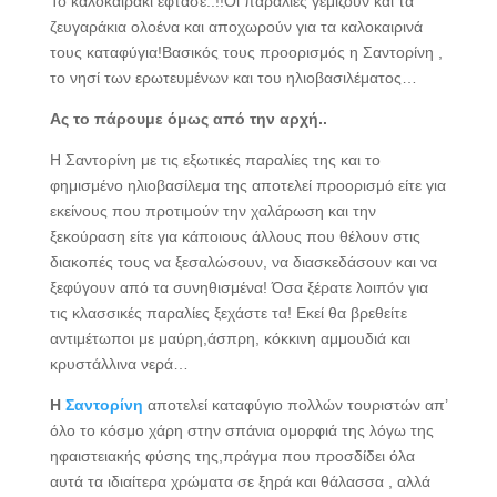
Το καλοκαιράκι έφτασε..!!Οι παραλίες γεμίζουν και τα
ζευγαράκια ολοένα και αποχωρούν για τα καλοκαιρινά
τους καταφύγια!Βασικός τους προορισμός η Σαντορίνη ,
το νησί των ερωτευμένων και του ηλιοβασιλέματος…
Ας το πάρουμε όμως από την αρχή..
Η Σαντορίνη με τις εξωτικές παραλίες της και το
φημισμένο ηλιοβασίλεμα της αποτελεί προορισμό είτε για
εκείνους που προτιμούν την χαλάρωση και την
ξεκούραση είτε για κάποιους άλλους που θέλουν στις
διακοπές τους να ξεσαλώσουν, να διασκεδάσουν και να
ξεφύγουν από τα συνηθισμένα! Όσα ξέρατε λοιπόν για
τις κλασσικές παραλίες ξεχάστε τα! Εκεί θα βρεθείτε
αντιμέτωποι με μαύρη,άσπρη, κόκκινη αμμουδιά και
κρυστάλλινα νερά…
Η
Σαντορίνη
αποτελεί καταφύγιο πολλών τουριστών απ’
όλο το κόσμο χάρη στην σπάνια ομορφιά της λόγω της
ηφαιστειακής φύσης της,πράγμα που προσδίδει όλα
αυτά τα ιδιαίτερα χρώματα σε ξηρά και θάλασσα , αλλά