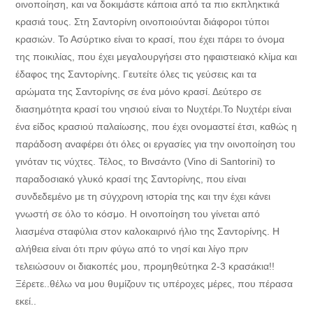
οινοποίηση, και να δοκιμάστε κάποια από τα πιο εκπληκτικά
κρασιά τους. Στη Σαντορίνη οινοποιούνται διάφοροι τύποι
κρασιών. Το Ασύρτικο είναι το κρασί, που έχει πάρει το όνομα
της ποικιλίας, που έχει μεγαλουργήσει στο ηφαιστειακό κλίμα και
έδαφος της Σαντορίνης. Γευτείτε όλες τις γεύσεις και τα
αρώματα της Σαντορίνης σε ένα μόνο κρασί. Δεύτερο σε
διασημότητα κρασί του νησιού είναι το Νυχτέρι.Το Νυχτέρι είναι
ένα είδος κρασιού παλαίωσης, που έχει ονομαστεί έτσι, καθώς η
παράδοση αναφέρει ότι όλες οι εργασίες για την οινοποίηση του
γινόταν τις νύχτες. Τέλος, το Βινσάντο (Vino di Santorini) το
παραδοσιακό γλυκό κρασί της Σαντορίνης, που είναι
συνδεδεμένο με τη σύγχρονη ιστορία της και την έχει κάνει
γνωστή σε όλο το κόσμο. Η οινοποίηση του γίνεται από
λιασμένα σταφύλια στον καλοκαιρινό ήλιο της Σαντορίνης. Η
αλήθεια είναι ότι πριν φύγω από το νησί και λίγο πριν
τελειώσουν οι διακοπές μου, προμηθεύτηκα 2-3 κρασάκια!!
Ξέρετε..θέλω να μου θυμίζουν τις υπέροχες μέρες, που πέρασα
εκεί..