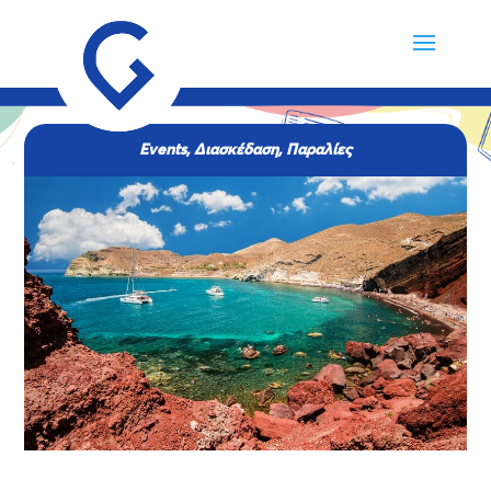
Events
,
Διασκέδαση
,
Παραλίες