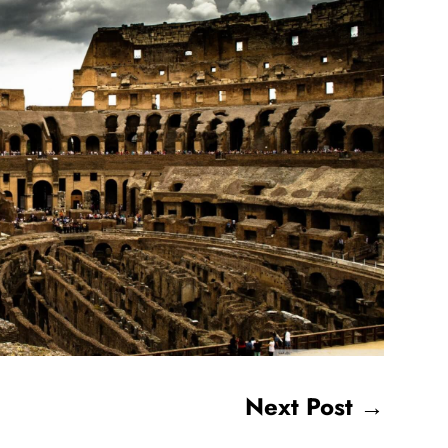
Next Post
→