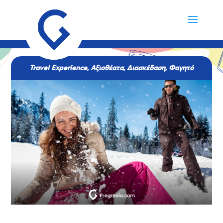
Travel Experience
,
Αξιοθέατα
,
Διασκέδαση
,
Φαγητό