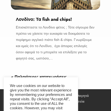
Λονδίνο: Τα fish and chips!
Επισκέπτεστε το Λονδίνο φέτος ; Τότε σίγουρα δεν
πρέπει να χάσετε την ευκαιρία να δοκιμάσετε το
περίφημο αγγλικό πιάτο fish & chips. Γνωρίζουμε
και εμείς ότι το Λονδίνο, έχει άπειρες επιλογές
όσον αφορά το τι μπορείτε να επιλέξετε για το
φαγητό σας, ωστόσο,...
« Παλαιότερες καταχωρήσεις
We use cookies on our website to
give you the most relevant experience
by remembering your preferences and
Αξιοθέατα
Travel Experience
Φαγητό
repeat visits. By clicking “Accept All”,
Διασκέδαση
Παραλίες
Μουσεία
you consent to the use of ALL the
Διαμονή
Events
cookies. However, you may visit