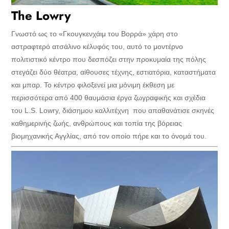
The Lowry
Γνωστό ως το «Γκουγκενχάιμ του Βορρά» χάρη στο
αστραφτερό ατσάλινο κέλυφός του, αυτό το μοντέρνο
πολιτιστικό κέντρο που δεσπόζει στην προκυμαία της πόλης
στεγάζει δύο θέατρα, αίθουσες τέχνης, εστιατόρια, καταστήματα
και μπαρ. Το κέντρο φιλοξενεί μια μόνιμη έκθεση με
περισσότερα από 400 θαυμάσια έργα ζωγραφικής και σχέδια
του L.S. Lowry, διάσημου καλλιτέχνη που απαθανάτισε σκηνές
καθημερινής ζωής, ανθρώπους και τοπία της βόρειας
βιομηχανικής Αγγλίας, από τον οποίο πήρε και το όνομά του.