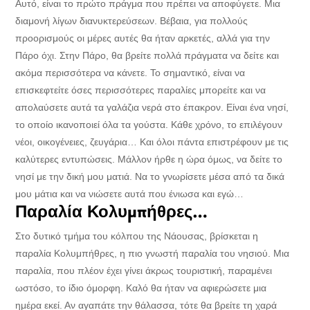
Αυτό, είναι το πρώτο πράγμα που πρέπει να αποφύγετε. Μια
διαμονή λίγων διανυκτερεύσεων. Βέβαια, για πολλούς
προορισμούς οι μέρες αυτές θα ήταν αρκετές, αλλά για την
Πάρο όχι. Στην Πάρο, θα βρείτε πολλά πράγματα να δείτε και
ακόμα περισσότερα να κάνετε. Το σημαντικό, είναι να
επισκεφτείτε όσες περισσότερες παραλίες μπορείτε και να
απολαύσετε αυτά τα γαλάζια νερά στο έπακρον. Είναι ένα νησί,
το οποίο ικανοποιεί όλα τα γούστα. Κάθε χρόνο, το επιλέγουν
νέοι, οικογένειες, ζευγάρια… Και όλοι πάντα επιστρέφουν με τις
καλύτερες εντυπώσεις. Μάλλον ήρθε η ώρα όμως, να δείτε το
νησί με την δική μου ματιά. Να το γνωρίσετε μέσα από τα δικά
μου μάτια και να νιώσετε αυτά που ένιωσα και εγώ…
Παραλία Κολυμπήθρες…
Στο δυτικό τμήμα του κόλπου της Νάουσας, βρίσκεται η
παραλία Κολυμπήθρες, η πιο γνωστή παραλία του νησιού. Μια
παραλία, που πλέον έχει γίνει άκρως τουριστική, παραμένει
ωστόσο, το ίδιο όμορφη. Καλό θα ήταν να αφιερώσετε μια
ημέρα εκεί. Αν αγαπάτε την θάλασσα, τότε θα βρείτε τη χαρά