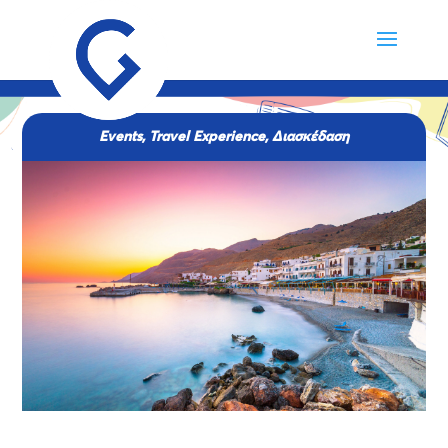
Events
,
Travel Experience
,
Διασκέδαση