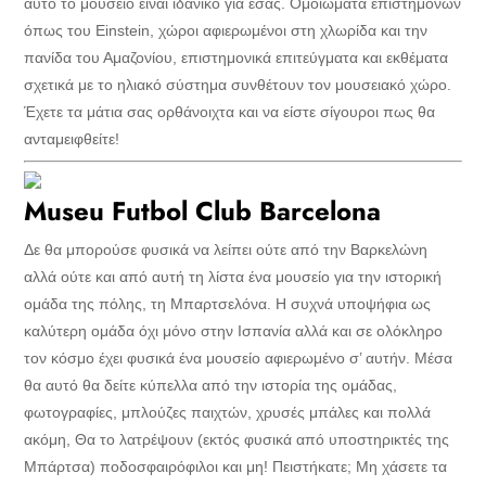
αυτό το μουσείο είναι ιδανικό για εσάς. Ομοιώματα επιστημόνων
όπως του Einstein, χώροι αφιερωμένοι στη χλωρίδα και την
πανίδα του Αμαζονίου, επιστημονικά επιτεύγματα και εκθέματα
σχετικά με το ηλιακό σύστημα συνθέτουν τον μουσειακό χώρο.
Έχετε τα μάτια σας ορθάνοιχτα και να είστε σίγουροι πως θα
ανταμειφθείτε!
Museu Futbol Club Barcelona
Δε θα μπορούσε φυσικά να λείπει ούτε από την Βαρκελώνη
αλλά ούτε και από αυτή τη λίστα ένα μουσείο για την ιστορική
ομάδα της πόλης, τη Μπαρτσελόνα. Η συχνά υποψήφια ως
καλύτερη ομάδα όχι μόνο στην Ισπανία αλλά και σε ολόκληρο
τον κόσμο έχει φυσικά ένα μουσείο αφιερωμένο σ’ αυτήν. Μέσα
θα αυτό θα δείτε κύπελλα από την ιστορία της ομάδας,
φωτογραφίες, μπλούζες παιχτών, χρυσές μπάλες και πολλά
ακόμη, Θα το λατρέψουν (εκτός φυσικά από υποστηρικτές της
Μπάρτσα) ποδοσφαιρόφιλοι και μη! Πειστήκατε; Μη χάσετε τα