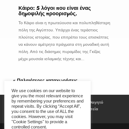
Κάιρο: 5 λόγοι που είναι ένας
δημοφιλής προορισμός.
Το Κάιρο είναι η πρωτεύουσα και πολυπληθέστερη
πόλη της Αιγύπτου. Υπάρχει ένας τεράστιος
πλούτος ιστορίας, που επιτρέπει τους επισκέπτες
να κάνουν αμέτρητα πράγματα στη μοναδική αυτή
πόλη. Από τις διάσημες πυραμίδες της Γκίζας
μέχρι μουσεία ισλαμικής τέχνης και...
« Παλαιότερες καταχωρήσεις
We use cookies on our website to
give you the most relevant experience
by remembering your preferences and
Αξιοθέατα
Travel Experience
Φαγητό
repeat visits. By clicking “Accept All”,
Διασκέδαση
Παραλίες
Μουσεία
you consent to the use of ALL the
Διαμονή
Events
cookies. However, you may visit
"Cookie Settings" to provide a
controlled consent.