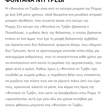
Η «Φοντάνα ντι Τρέβι» είναι από τα νεότερα μνημεία της Ρώμης,
με ζωή 248 μόνο χρόνων, αλλά θεωρείται ένα μοναδικό ιστορικό
μπαρόκ αξιοθέατο, που συναντά κανείς στο κέντρο της
Ρώμης.Στο κέντρο της «Φοντάνα ντι Τρέβι» βρίσκεται ο
Ποσειδώνας, ο μυθικός θεός της θάλασσας, ο οποίος βρίσκεται
επάνω σε ένα άρμα, που έχει τη μορφή θαλασσινής αχιβάδας
και σέρνεται από δύο θαλασσινά, φτερωτά άλογα, που οδηγούν
δύο Τρίτωνες. Αυτό το αριστούργημα αποτελεί πόλο έλξης για
εκατομμύρια ανθρώπους, που το επισκέπτονται κάθε χρόνο για
να απολαύσουν από κοντά το μεγαλείο της αρχιτεκτονικής, που
φέρει αυτή η κρήνη. Καθώς όμως η «Φοντάνα ντι Τρέβι» έχει
συνδεθεί με σωρεία μύθων, η παράδοση θέλει τους επισκέπτες
να γυρίζουν την πλάτη τους και να ρίχνουν πάνω από τον ώμο
τους, κρατώντας κλειστά τα μάτια, ένα κέρμα στη λίμνη της
«Φοντάνα ντι Τρέβι», έτσι ώστε να ξαναβρεθούν στην Ρώμη. Η
«ιεροτελεστία» αυτή έχει γίνει εδώ και χρόνια συνήθεια για
όσους φθάνουν μπροστά στη «Φοντάνα ντι Τρέβι».