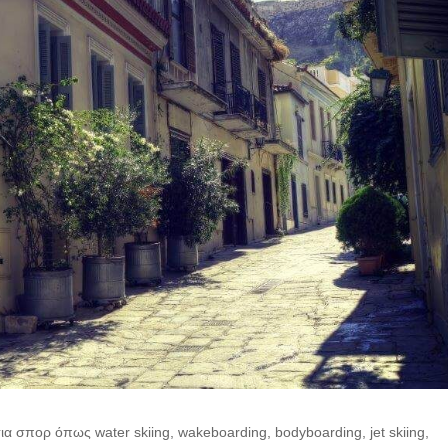
α σπορ όπως water skiing, wakeboarding, bodyboarding, jet skiing,