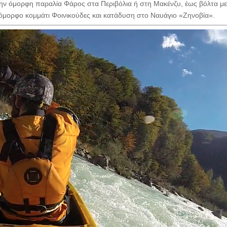
 στην όμορφη παραλία Φάρος στα Περιβόλια ή στη Μακένζυ, έως βόλτα μ
μορφο κομμάτι Φοινικούδες και κατάδυση στο Ναυάγιο «Ζηνοβία».