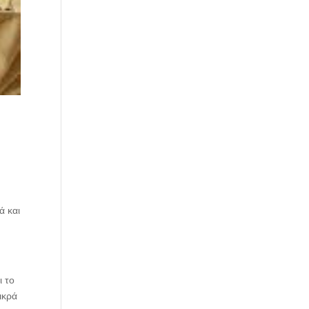
ά και
ι το
ικρά