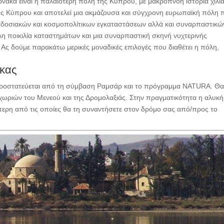
νακα είναι η παλαιότερη πόλη της Κύπρου, με μακρόπνοη ιστορία χιλ
της Κύπρου και αποτελεί μια ακμάζουσα και σύγχρονη ευρωπαϊκή πόλη 
ραδοσιακών και κοσμοπολίτικων εγκαταστάσεων αλλά και συναρπαστικώ
λη ποικιλία καταστημάτων και μια συναρπαστική σκηνή νυχτερινής
. Ας δούμε παρακάτω μερικές μοναδικές επιλογές που διαθέτει η πόλη,
.
ακας
 προστατεύεται από τη σύμβαση Ραμσάρ και το πρόγραμμα NATURA. Θα
ν χωριών του Μενεού και της Δρομολαξιάς. Στην πραγματικότητα η αλυκή
τερη από τις οποίες θα τη συναντήσετε στον δρόμο σας από/προς το