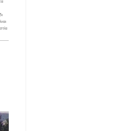
τα
δι
ίναι
στία