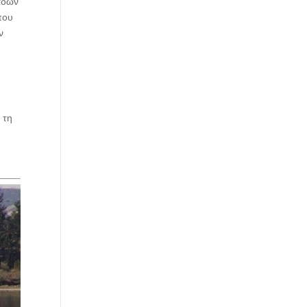
ιάδων
που
ν
 τη