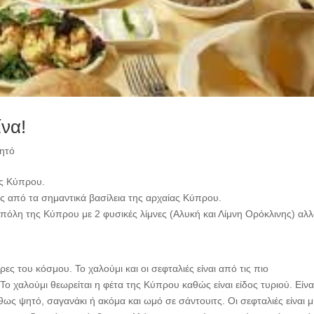
να!
ητό
ης Κύπρου.
ός από τα σημαντικά βασίλεια της αρχαίας Κύπρου.
πόλη της Κύπρου με 2 φυσικές λίμνες (Αλυκή και Λίμνη Ορόκλινης) αλλ
ες του κόσμου. Το χαλούμι και οι σεφταλιές είναι από τις πιο
Το χαλούμι θεωρείται η φέτα της Κύπρου καθώς είναι είδος τυριού. Είνα
ς ψητό, σαγανάκι ή ακόμα και ωμό σε σάντουιτς. Οι σεφταλιές είναι μ