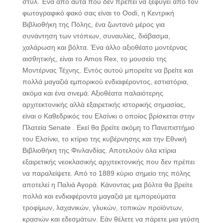
στυλ. Ένα από αυτά που δεν πρέπει να ξεφύγει από τον
φωτογραφικό φακό σας είναι το Oodi, η Κεντρική
Βιβλιοθήκη της Πόλης, ένα ζωντανό μέρος για
συνάντηση των ντόπιων, συναυλίες, διάβασμα,
χαλάρωση και βόλτα. Ένα άλλο αξιοθέατο μοντέρνας
αισθητικής, είναι το Amos Rex, το μουσείο της
Μοντέρνας Τέχνης. Εντός αυτού μπορείτε να βρείτε και
πολλά μαγαζιά εμπορικού ενδιαφέροντος, εστιατόρια,
ακόμα και ένα σινεμά. Αξιοθέατα παλαιότερης
αρχιτεκτονικής αλλά εξαιρετικής ιστορικής σημασίας,
είναι ο Καθεδρικός του Ελσίνκι ο οποίος βρίσκεται στην
Πλατεία Senate . Εκεί θα βρείτε ακόμη το Πανεπιστήμιο
του Ελσίνκι, το κτίριο της κυβέρνησης και την Εθνική
Βιβλιοθήκη της Φινλανδίας. Αποτελούν όλα κτίρια
εξαιρετικής νεοκλασικής αρχιτεκτονικής που δεν πρέπει
να παραλείψετε. Από το 1889 κύριο σημείο της πόλης
αποτελεί η Παλιά Αγορά. Κάνοντας μια βόλτα θα βρείτε
πολλά και ενδιαφέροντα μαγαζιά με εμπορεύματα
τροφίμων, λαχανικών, γλυκών, τοπικών προϊόντων,
κρασιών και εδεσμάτων. Εάν θέλετε να πάρετε μια γεύση