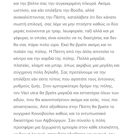
και την βόλτα σας την συγκεκριμένη πλευρά. Ακόμα,
ωστόσο, και εάν επιλέξετε την Βούδα, αλλά
ανακαλύπτοντας την Πέστη, καταλάβετε ότι δεν κάνατε
σωστή επιλογή, σας λέμε να μην πτοήστε καθώς οι δύο
μεριές ενώνονται με τραμ, λεωφορεία, ταξί αλλά και με
γέφυρες οι οποίες είναι εύκολο να τις διασχίσεις και δεν
θα σας πάρει πολύ ώρα. Εκεί θα βρείτε ακόμη και το
παλάτι της πόλης. Η Πέστη από την άλλη αποτελεί το
κέντρο και την καρδιά της πόλης. Πολλά μαγαζιά,
πλατείες, κλαμπ και μπαρ, όπως ακριβώς μια μεγάλη και
σύγχρονη πόλη δηλαδή. Σας προτείνουμε να την
επιλέξετε εάν είστε τύπος που αγαπάτε τους έντονους
ρυθμούς ζωής. Στον εμπορικότερο δρόμο της πόλης,
τον Váci utca θα βρείτε μαγαζιά και εστιατόρια όλων των
ειδών, που θα ικανοποιήσουν ακόμα και εσάς, τους πιο
απαιτητικούς. Από αξιοθέατα στην Πέστη θα βρείτε το
ουγγρικό Κοινοβούλιο καθώς και το εντυπωσιακό
δικαστήριο των Αψβούργων. Σαν σύνολο η πόλη
προσφέρει μια ξεχωριστή εμπειρία στον κάθε επισκέπτη,
με θερμά λουτρά, σπουδαία αξιοθέατα και φυσικά, τον