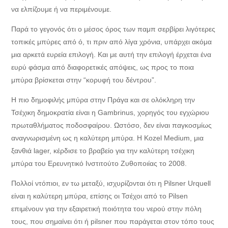
να ελπίζουμε ή να περιμένουμε.
Παρά το γεγονός ότι ο μέσος όρος των παμπ σερβίρει λιγότερες
τοπικές μπύρες από ό, τι πριν από λίγα χρόνια, υπάρχει ακόμα
μια αρκετά ευρεία επιλογή. Και με αυτή την επιλογή έρχεται ένα
ευρύ φάσμα από διαφορετικές απόψεις, ως προς το ποια
μπύρα βρίσκεται στην “κορυφή του δέντρου”.
Η πιο δημοφιλής μπύρα στην Πράγα και σε ολόκληρη την
Τσέχικη δημοκρατία είναι η Gambrinus, χορηγός του εγχώριου
πρωταθλήματος ποδοσφαίρου. Ωστόσο, δεν είναι παγκοσμίως
αναγνωρισμένη ως η καλύτερη μπύρα. Η Kozel Medium, μια
ξανθιά lager, κέρδισε το βραβείο για την καλύτερη τσέχικη
μπύρα του Ερευνητικό Ινστιτούτο Ζυθοποιίας το 2008.
Πολλοί ντόπιοι, εν τω μεταξύ, ισχυρίζονται ότι η Pilsner Urquell
είναι η καλύτερη μπύρα, επίσης οι Τσέχοι από το Pilsen
επιμένουν για την εξαιρετική ποιότητα του νερού στην πόλη
τους, που σημαίνει ότι ή pilsner που παράγεται στον τόπο τους