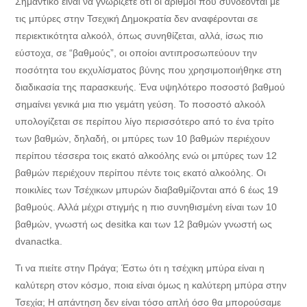
Σημαντικό είναι να γνωρίζετε ότι οι αριθμοί που συνδέονται με
τις μπύρες στην Τσεχική Δημοκρατία δεν αναφέρονται σε
περιεκτικότητα αλκοόλ, όπως συνηθίζεται, αλλά, ίσως πιο
εύστοχα, σε “βαθμούς”, οι οποίοι αντιπροσωπεύουν την
ποσότητα του εκχυλίσματος βύνης που χρησιμοποιήθηκε στη
διαδικασία της παρασκευής. Ένα υψηλότερο ποσοστό βαθμού
σημαίνει γενικά μια πιο γεμάτη γεύση. Το ποσοστό αλκοόλ
υπολογίζεται σε περίπου λίγο περισσότερο από το ένα τρίτο
των βαθμών, δηλαδή, οι μπύρες των 10 βαθμών περιέχουν
περίπου τέσσερα τοις εκατό αλκοόλης ενώ οι μπύρες των 12
βαθμών περιέχουν περίπου πέντε τοις εκατό αλκοόλης. Οι
ποικιλίες των Τσέχικων μπυρών διαβαθμίζονται από 6 έως 19
βαθμούς. Αλλά μέχρι στιγμής η πιο συνηθισμένη είναι των 10
βαθμών, γνωστή ως desitka και των 12 βαθμών γνωστή ως
dvanactka.
Τι να πιείτε στην Πράγα; Έστω ότι η τσέχικη μπύρα είναι η
καλύτερη στον κόσμο, ποια είναι όμως η καλύτερη μπύρα στην
Τσεχία; Η απάντηση δεν είναι τόσο απλή όσο θα μπορούσαμε